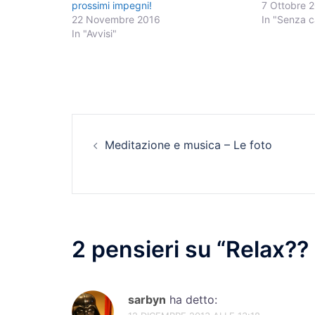
prossimi impegni!
7 Ottobre 
22 Novembre 2016
In "Senza c
In "Avvisi"
Navigazione
Meditazione e musica – Le foto
articolo
2 pensieri su “
Relax?? 
sarbyn
ha detto: