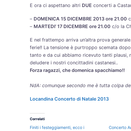
E ora ci aspettano altri
DUE
concerti a Castan
–
DOMENICA 15 DICEMBRE 2013 ore 21.00
c
–
MARTEDI’ 17 DICEMBRE ore 21.00
c/o la C
E nel frattempo arriva un’altra prova generale..
ferie!! La tensione è purtroppo scemata dop
tanto e da cui abbiamo ricevuto tanti plausi, m
deludere i nostri concittadini castanesi..
Forza ragazzi, che domenica spacchiamo!!
NdA: comunque secondo me è tutta colpa dei s
Locandina Concerto di Natale 2013
Correlati
Finiti i festeggiamenti, ecco i
Concerto A