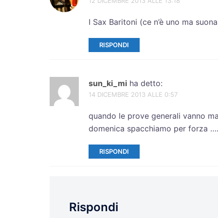
12 DICEMBRE 2013 ALLE 13:18
I Sax Baritoni (ce n’è uno ma suon
RISPONDI
sun_ki_mi
ha detto:
14 DICEMBRE 2013 ALLE 0:57
quando le prove generali vanno male
domenica spacchiamo per forza ……
RISPONDI
Rispondi