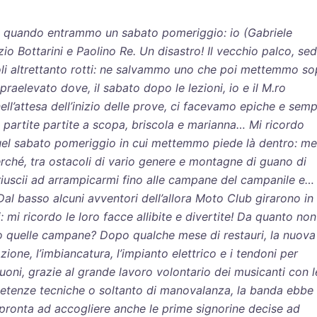
o quando entrammo un sabato pomeriggio: io (Gabriele
zio Bottarini e Paolino Re. Un disastro! Il vecchio palco, sed
oli altrettanto rotti: ne salvammo uno che poi mettemmo so
opraelevato dove, il sabato dopo le lezioni, io e il M.ro
nell’attesa dell’inizio delle prove, ci facevamo epiche e sem
 partite partite a scopa, briscola e marianna… Mi ricordo
uel sabato pomeriggio in cui mettemmo piede là dentro: me
rché, tra ostacoli di vario genere e montagne di guano di
riuscii ad arrampicarmi fino alle campane del campanile e…
Dal basso alcuni avventori dell’allora Moto Club girarono in
: mi ricordo le loro facce allibite e divertite!
Da quanto non
 quelle campane? Dopo qualche mese di restauri, la nuova
ione, l’imbiancatura, l’impianto elettrico e i tendoni per
 suoni, grazie al grande lavoro volontario dei musicanti con l
etenze tecniche o soltanto di manovalanza, la banda ebbe 
pronta ad accogliere anche le prime signorine decise ad