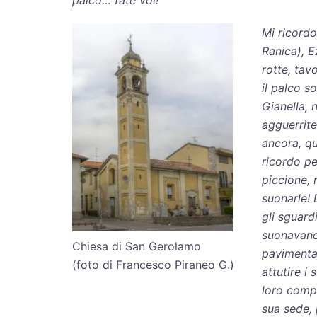
palco… fate voi!”
Mi ricord
Ranica), E
rotte, tav
il palco s
Gianella, 
agguerrite
ancora, q
ricordo pe
piccione, 
suonarle! 
gli sguardi
suonavano
Chiesa di San Gerolamo
pavimentaz
(foto di Francesco Piraneo G.)
attutire i
loro comp
sua sede, 