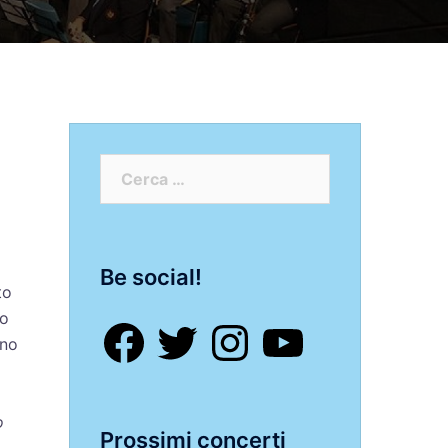
Ricerca
per:
Be social!
to
co
Facebook
Twitter
Instagram
YouTube
ono
o
Prossimi concerti