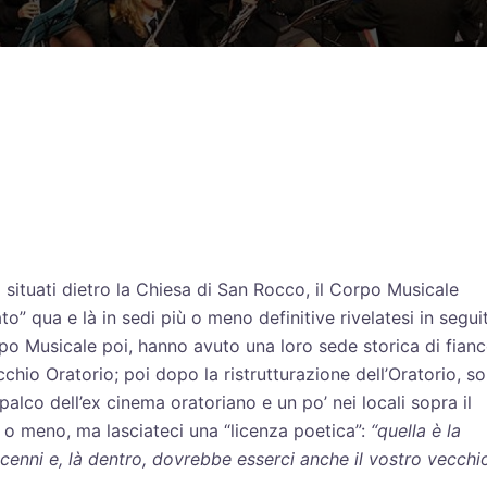
i situati dietro la Chiesa di San Rocco, il Corpo Musicale
o” qua e là in sedi più o meno definitive rivelatesi in segui
rpo Musicale poi, hanno avuto una loro sede storica di fian
cchio Oratorio; poi dopo la ristrutturazione dell’Oratorio, s
 palco dell’ex cinema oratoriano e un po’ nei locali sopra il
ù o meno, ma lasciateci una “licenza poetica”:
“quella è la
cenni e, là dentro, dovrebbe esserci anche il vostro vecchi