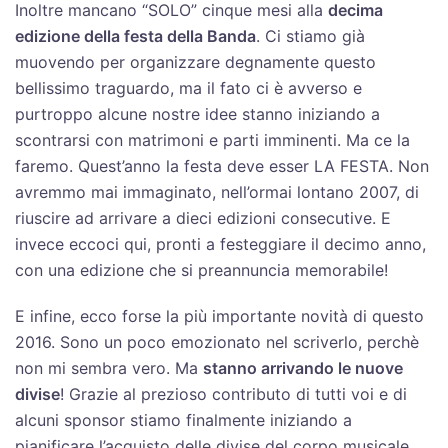
Inoltre mancano “SOLO” cinque mesi alla
decima
edizione della festa della Banda
. Ci stiamo già
muovendo per organizzare degnamente questo
bellissimo traguardo, ma il fato ci è avverso e
purtroppo alcune nostre idee stanno iniziando a
scontrarsi con matrimoni e parti imminenti. Ma ce la
faremo. Quest’anno la festa deve esser LA FESTA. Non
avremmo mai immaginato, nell’ormai lontano 2007, di
riuscire ad arrivare a dieci edizioni consecutive. E
invece eccoci qui, pronti a festeggiare il decimo anno,
con una edizione che si preannuncia memorabile!
E infine, ecco forse la più importante novità di questo
2016. Sono un poco emozionato nel scriverlo, perchè
non mi sembra vero. Ma
stanno arrivando le nuove
divise
! Grazie al prezioso contributo di tutti voi e di
alcuni sponsor stiamo finalmente iniziando a
pianificare l’acquisto delle divise del corpo musicale,