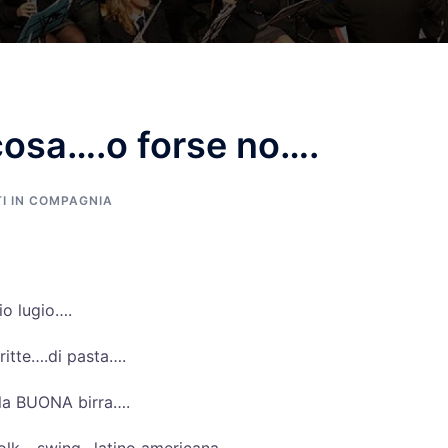
cosa….o forse no….
I IN COMPAGNIA
io lugio….
ritte….di pasta….
ella BUONA birra….