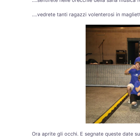
….sentirete nelle orecchie della sana musica
….vedrete tanti ragazzi volenterosi in magliett
Ora aprite gli occhi. E segnate queste date su