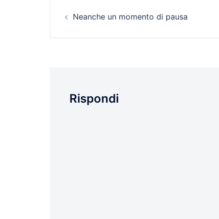
Navigazione
Neanche un momento di pausa
articolo
Rispondi