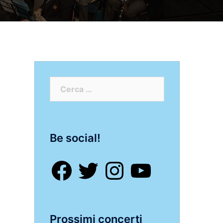
Ricerca
per:
Be social!
Facebook
Twitter
Instagram
YouTube
Prossimi concerti