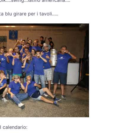
 folk….swing…latino americana….
a blu girare per i tavoli…..
l calendario: