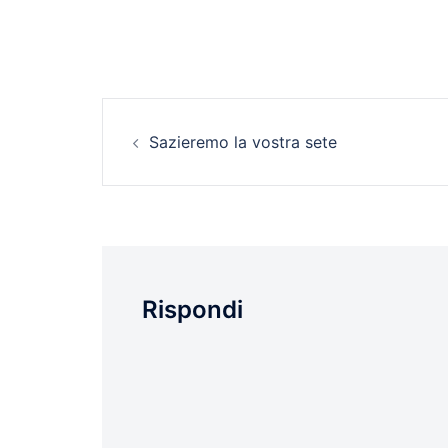
Navigazione
Sazieremo la vostra sete
articolo
Rispondi