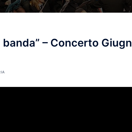
la banda” – Concerto Giug
IA