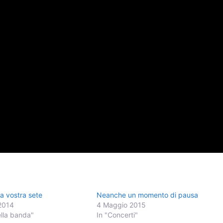
a vostra sete
Neanche un momento di pausa
2014
4 Maggio 2015
ella banda"
In "Concerti"