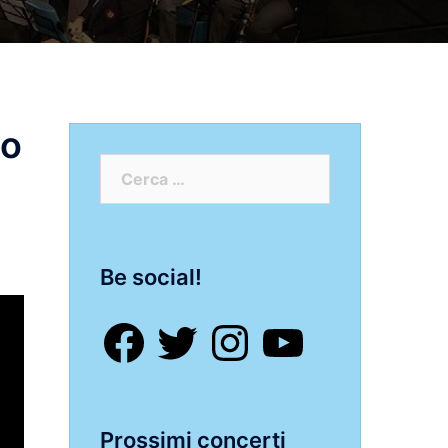
no
Ricerca
per:
Be social!
Facebook
Twitter
Instagram
YouTube
Prossimi concerti