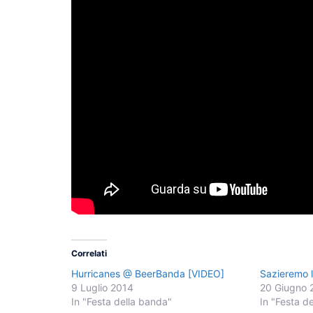
Correlati
Hurricanes @ BeerBanda [VIDEO]
Sazieremo l
9 Luglio 2014
20 Giugno 
In "Festa della banda"
In "Festa d